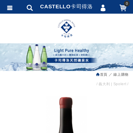
0
CASTELLO卡司得洛
會員登入
繁體中文
會員註冊
忘記密碼
訂單查詢
追蹤清單
首頁
線上購物
匯款通知
義大利 | Spolert