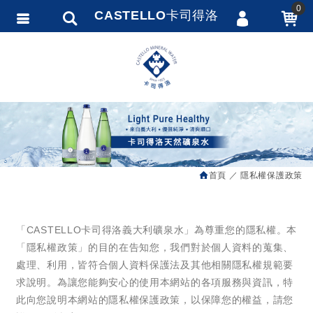
0
CASTELLO卡司得洛
會員登入
繁體中文
會員註冊
忘記密碼
訂單查詢
追蹤清單
首頁
隱私權保護政策
匯款通知