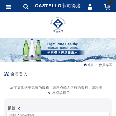
0
CASTELLO卡司得洛
會員登入
繁體中文
會員註冊
忘記密碼
訂單查詢
追蹤清單
首頁
會員專區
匯款通知
會員登入
為了提供您更完善的服務，請務必輸入正確的資料，謝謝您。
為必填欄位
帳號