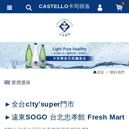
0
CASTELLO卡司得洛
會員登入
繁體中文
會員註冊
忘記密碼
訂單查詢
追蹤清單
首頁
關於我們
匯款通知
實體通路
►全台c!ty'super門市
►遠東SOGO 台北忠孝館 Fresh Mart