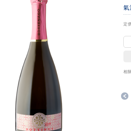
氣
定價
相
P