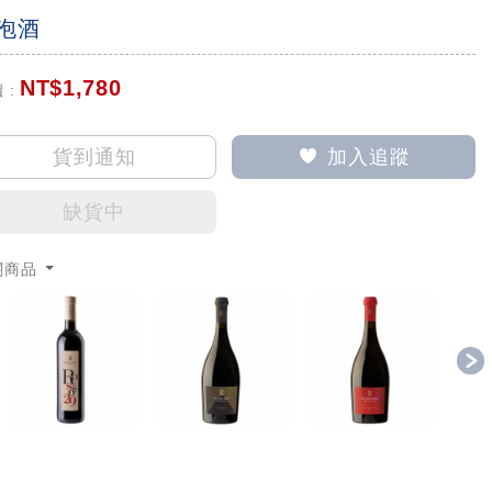
泡酒
NT$
1,780
 :
貨到通知
加入追蹤
缺貨中
關商品
revious