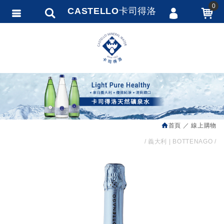
0
CASTELLO卡司得洛
會員登入
繁體中文
會員註冊
忘記密碼
訂單查詢
追蹤清單
首頁
線上購物
匯款通知
義大利 | BOTTENAGO