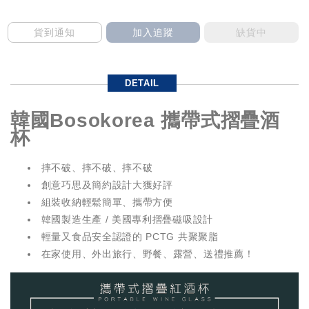
貨到通知
加入追蹤
缺貨中
DETAIL
韓國Bosokorea 攜帶式摺疊酒
杯
摔不破、摔不破、摔不破
創意巧思及簡約設計大獲好評
組裝收納輕鬆簡單、攜帶方便
韓國製造生產 / 美國專利摺疊磁吸設計
輕量又食品安全認證的 PCTG 共聚聚脂
在家使用、外出旅行、野餐、露營、送禮推薦！