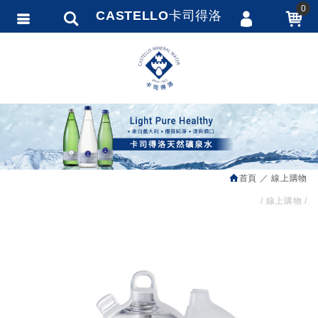
0
CASTELLO卡司得洛
會員登入
繁體中文
會員註冊
忘記密碼
訂單查詢
追蹤清單
首頁
線上購物
匯款通知
線上購物