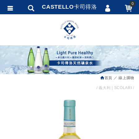
0
CASTELLO卡司得洛
會員登入
繁體中文
會員註冊
忘記密碼
訂單查詢
追蹤清單
首頁
線上購物
匯款通知
義大利 | SCOLARI