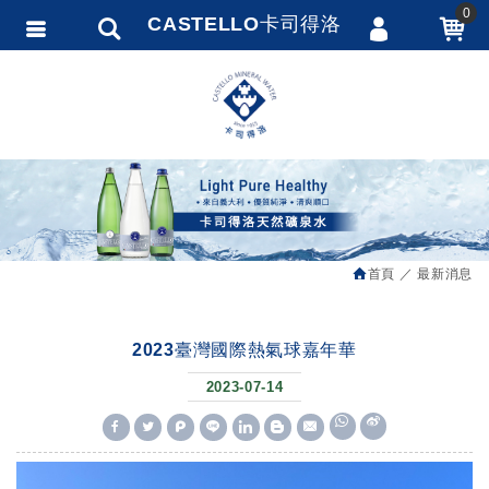
0
CASTELLO卡司得洛
會員登入
繁體中文
會員註冊
忘記密碼
訂單查詢
追蹤清單
首頁
最新消息
匯款通知
2023臺灣國際熱氣球嘉年華
2023-07-14
W
S
h
i
a
n
t
a